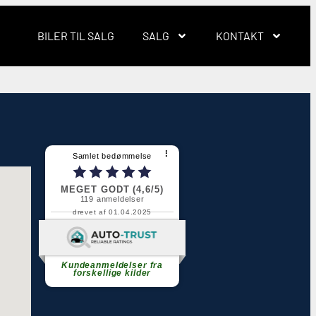
BILER TIL SALG
SALG
KONTAKT
⠇
Samlet bedømmelse
MEGET GODT (4,6/5)
119
anmeldelser
drevet af 01.04.2025
Fortsæt med at læse
Kundeanmeldelser fra
forskellige kilder