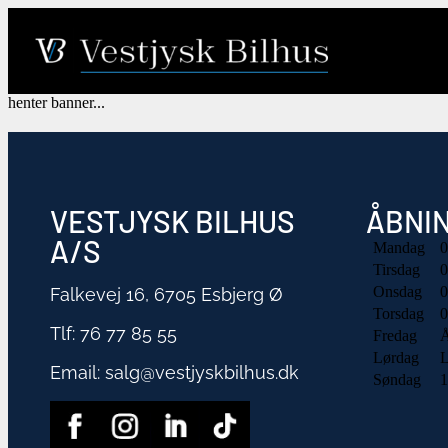
henter banner...
VESTJYSK BILHUS
ÅBNI
A/S
Mandag
0
Tirsdag
0
Onsdag
0
Falkevej 16, 6705 Esbjerg Ø
Torsdag
0
Tlf:
76 77 85 55
Fredag
Å
Lørdag
L
Email:
salg@vestjyskbilhus.dk
Søndag
1