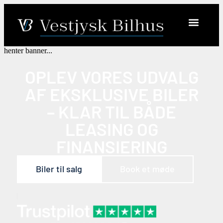
henter banner...
OPLEV VORES UDVALG
AF EKSKLUSIVE BILER
– KLAR TIL BÅDE
LEASING OG
FINANSIERING
Biler til salg
Book et møde