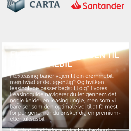
FLEXLEASING ER VEJEN TIL
DIN DRØMMEBIL
Flexleasing baner vejen til din drømmebil,
men hvad er det egentlig? Og hvilken
leasingtype passer bedst til dig? I vores
Leasingguide navigerer du let gennem det,
nogle kalder en leasingjungle, men som vi
bare ser som den optimale vej til at få mest
for pengene, når du ønsker dig en premium-
eller luksusbil.
Her får du forklaringer på alt fra flexleasing