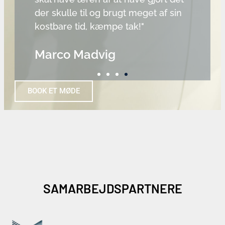
der skulle til og brugt meget af sin
fo
kostbare tid, kæmpe tak!"
A
Marco Madvig
BOOK ET MØDE
SAMARBEJDSPARTNERE