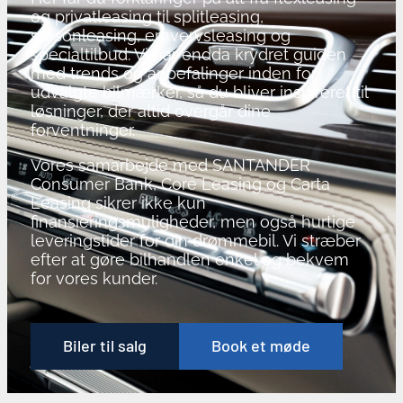
og privatleasing til splitleasing,
sæsonleasing, erhvervsleasing og
specialtilbud. Vi har endda krydret guiden
med trends og anbefalinger inden for
udvalgte bilmærker, så du bliver inspireret til
løsninger, der altid overgår dine
forventninger.
Vores samarbejde med SANTANDER
Consumer Bank, Core Leasing og Carta
Leasing sikrer ikke kun
finansieringsmuligheder, men også hurtige
leveringstider for din drømmebil. Vi stræber
efter at gøre bilhandlen enkel og bekvem
for vores kunder.
Biler til salg
Book et møde