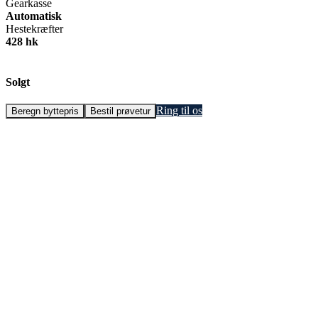
Gearkasse
Automatisk
Hestekræfter
428 hk
Solgt
Ring til os
Beregn byttepris
Bestil prøvetur