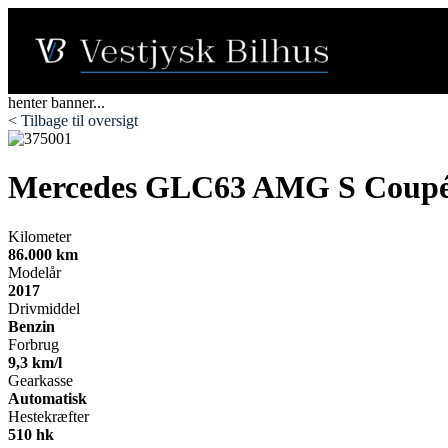
henter banner...
< Tilbage til oversigt
Mercedes GLC63
AMG S Coupé 
Kilometer
86.000 km
Modelår
2017
Drivmiddel
Benzin
Forbrug
9,3 km/l
Gearkasse
Automatisk
Hestekræfter
510 hk