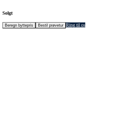
Solgt
Ring til os
Beregn byttepris
Bestil prøvetur