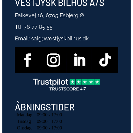
VESTJYSK BILHUS A/S
Falkevej 16, 6705 Esbjerg Ø
Tlf:
76 77 85 55
Email:
salg@vestjyskbilhus.dk
ÅBNINGSTIDER
Mandag
09:00 - 17:00
Tirsdag
09:00 - 17:00
Onsdag
09:00 - 17:00