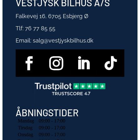
VESTJYSK BILHUS A/S
Falkevej 16, 6705 Esbjerg Ø
Tlf:
76 77 85 55
Email:
salg@vestjyskbilhus.dk
ÅBNINGSTIDER
Mandag
09:00 - 17:00
Tirsdag
09:00 - 17:00
Onsdag
09:00 - 17:00