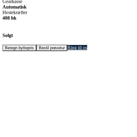
Gearkasse
Automatisk
Hestekræfter
408 hk
Solgt
Ring til os
Beregn byttepris
Bestil prøvetur