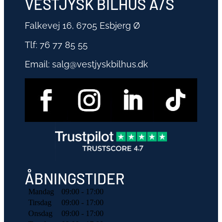
VESTJYSK BILHUS A/S
Falkevej 16, 6705 Esbjerg Ø
Tlf:
76 77 85 55
Email:
salg@vestjyskbilhus.dk
ÅBNINGSTIDER
Mandag
09:00 - 17:00
Tirsdag
09:00 - 17:00
Onsdag
09:00 - 17:00