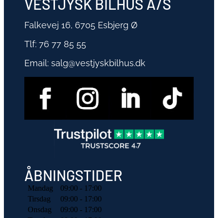
VESTJYSK BILHUS A/S
Falkevej 16, 6705 Esbjerg Ø
Tlf:
76 77 85 55
Email:
salg@vestjyskbilhus.dk
ÅBNINGSTIDER
Mandag
09:00 - 17:00
Tirsdag
09:00 - 17:00
Onsdag
09:00 - 17:00